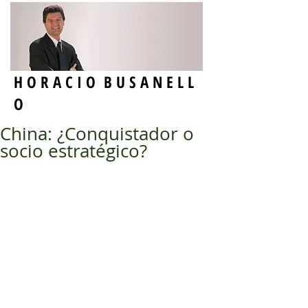
H O R A C I O B U S A N E L L
O
China: ¿Conquistador o
socio estratégico?