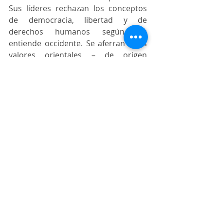
Sus líderes rechazan los conceptos 
de democracia, libertad y de 
derechos humanos según los 
entiende occidente. Se aferran a los 
valores orientales – de origen 
confuciano -  donde el bienestar y las 
necesidades de la sociedad en su 
conjunto tienen preeminencia sobre 
los derechos individuales.
Hay una desconfianza hacia 
occidente, tal vez, fundada en la 
violencia colonialista ejercida por las 
mismas potencias que ahora 
pregonan las prácticas democráticas.  
A principios del siglo XX, el Presidente 
Wilson asignó a Estados Unidos el 
deber de difundir la democracia y el 
libre comercio en el mundo. Como 