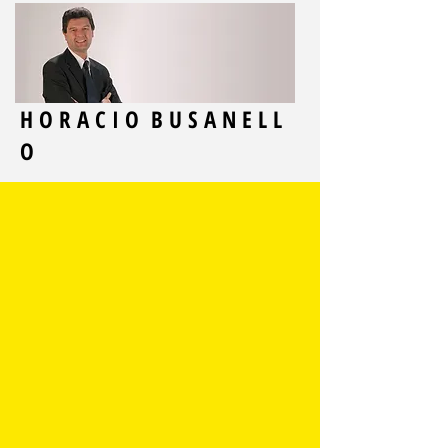
H O R A C I O B U S A N E L L
O