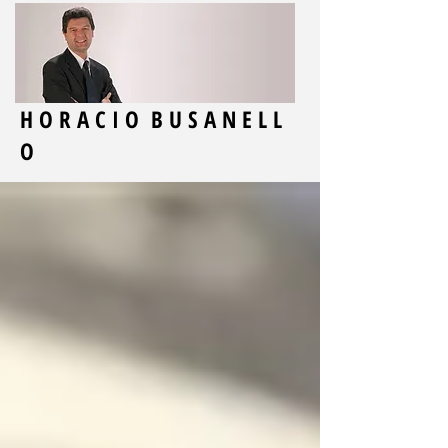
H O R A C I O B U S A N E L L
O